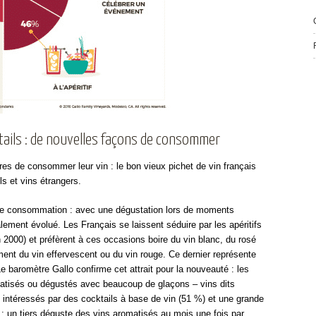
ktails : de nouvelles façons de consommer
es de consommer leur vin : le bon vieux pichet de vin français
ils et vins étrangers.
e consommation : avec une dégustation lors de moments
lement évolué. Les Français se laissent séduire par les apéritifs
2000) et préfèrent à ces occasions boire du vin blanc, du rosé
ment du vin effervescent ou du vin rouge. Ce dernier représente
. Le baromètre Gallo confirme cet attrait pour la nouveauté : les
matisés ou dégustés avec beaucoup de glaçons – vins dits
 intéressés par des cocktails à base de vin (51 %) et une grande
) ; un tiers déguste des vins aromatisés au mois une fois par