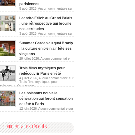
parisiennes
5 août 2026,
Aucun commentaire
sur
Les guinguettes urbaines réinventent les berges
parisiennes
Leandro Erlich au Grand Palais
: une rétrospective qui brouille
nos certitudes
3 août 2026,
Aucun commentaire
sur
Leandro Erlich au Grand Palais : une rétrospective
qui brouille nos certitudes
Summer Garden au quai Branly
: la culture en plein air fête ses
vingt ans
29 juillet 2026,
Aucun commentaire
sur Summer Garden au quai Branly : la culture en
plein air fête ses vingt ans
Trois films mythiques pour
redécouvrir Paris en été
4 juillet 2026,
Aucun commentaire
sur
Trois films mythiques pour
redécouvrir Paris en été
Les boissons nouvelle
génération qui feront sensation
cet été à Paris
12 juin 2026,
Aucun commentaire
sur
Les boissons nouvelle génération qui feront
sensation cet été à Paris
Commentaires récents