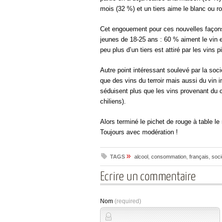
mois (32 %) et un tiers aime le blanc ou r
Cet engouement pour ces nouvelles façons
jeunes de 18-25 ans : 60 % aiment le vin 
peu plus d’un tiers est attiré par les vins 
Autre point intéressant soulevé par la so
que des vins du terroir mais aussi du vin 
séduisent plus que les vins provenant du c
chiliens).
Alors terminé le pichet de rouge à table le 
Toujours avec modération !
»
TAGS
alcool
,
consommation
,
français
,
soci
Ecrire un commentaire
Nom
(required)