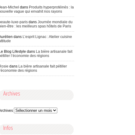
Jean-Michel
dans
Produits hyperprotéinés : la
nouvelle vague qui envahit nos rayons
beaute-luxe-paris
dans
Journée mondiale du
bien-être : les meilleurs spas hôtels de Paris
Aurélien
dans
L’esprit Lignac : Atelier cuisine
attitude
Le Blog Lifestyle
dans
La bière artisanale fait
pétiller l’économie des régions
Rosie
dans
La bière artisanale fait pétiller
l’économie des régions
Archives
Archives
Infos