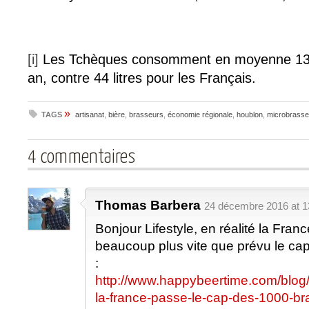
[i]
Les Tchèques consomment en moyenne 135,8
an, contre 44 litres pour les Français.
»
TAGS
artisanat
,
bière
,
brasseurs
,
économie régionale
,
houblon
,
microbrasse
4 commentaires
Thomas Barbera
24 décembre 2016 at 1
Bonjour Lifestyle, en réalité la Fran
beaucoup plus vite que prévu le ca
:
http://www.happybeertime.com/blog/
la-france-passe-le-cap-des-1000-br