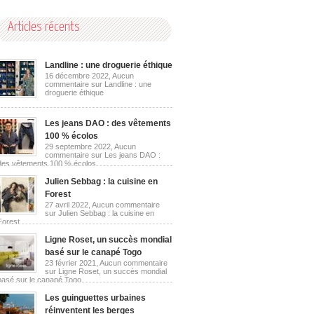
Articles récents
Landline : une droguerie éthique
16 décembre 2022,
Aucun
commentaire
sur Landline : une
droguerie éthique
Les jeans DAO : des vêtements
100 % écolos
29 septembre 2022,
Aucun
commentaire
sur Les jeans DAO :
des vêtements 100 % écolos
Julien Sebbag : la cuisine en
Forest
27 avril 2022,
Aucun commentaire
sur Julien Sebbag : la cuisine en
Forest
Ligne Roset, un succès mondial
basé sur le canapé Togo
23 février 2021,
Aucun commentaire
sur Ligne Roset, un succès mondial
basé sur le canapé Togo
Les guinguettes urbaines
réinventent les berges