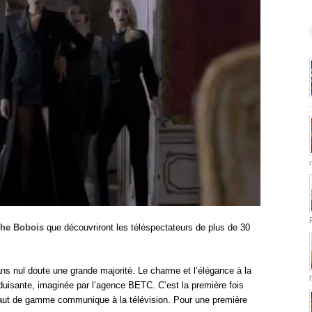
he Bobois
que découvriront les téléspectateurs de plus de 30
ans nul doute une grande majorité. Le charme et l’élégance à la
duisante, imaginée par l’agence BETC. C’est la première fois
aut de gamme communique à la télévision. Pour une première