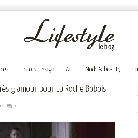
aces
Déco & Design
Art
Mode & beauty
Cu
très glamour pour La Roche Bobois :
12
0