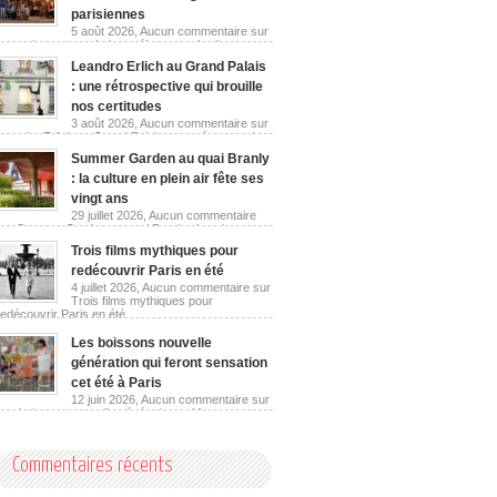
parisiennes
5 août 2026,
Aucun commentaire
sur
Les guinguettes urbaines réinventent les berges
parisiennes
Leandro Erlich au Grand Palais
: une rétrospective qui brouille
nos certitudes
3 août 2026,
Aucun commentaire
sur
Leandro Erlich au Grand Palais : une rétrospective
qui brouille nos certitudes
Summer Garden au quai Branly
: la culture en plein air fête ses
vingt ans
29 juillet 2026,
Aucun commentaire
sur Summer Garden au quai Branly : la culture en
plein air fête ses vingt ans
Trois films mythiques pour
redécouvrir Paris en été
4 juillet 2026,
Aucun commentaire
sur
Trois films mythiques pour
redécouvrir Paris en été
Les boissons nouvelle
génération qui feront sensation
cet été à Paris
12 juin 2026,
Aucun commentaire
sur
Les boissons nouvelle génération qui feront
sensation cet été à Paris
Commentaires récents