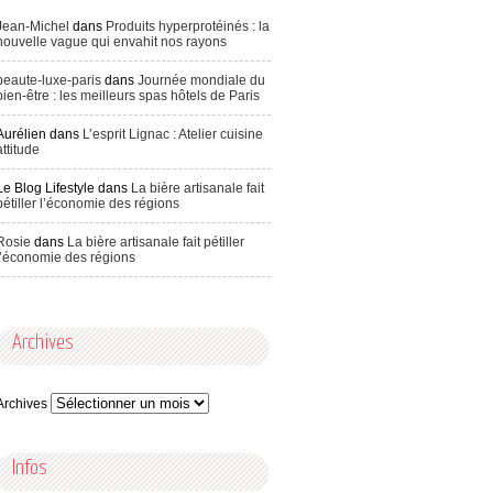
Jean-Michel
dans
Produits hyperprotéinés : la
nouvelle vague qui envahit nos rayons
beaute-luxe-paris
dans
Journée mondiale du
bien-être : les meilleurs spas hôtels de Paris
Aurélien
dans
L’esprit Lignac : Atelier cuisine
attitude
Le Blog Lifestyle
dans
La bière artisanale fait
pétiller l’économie des régions
Rosie
dans
La bière artisanale fait pétiller
l’économie des régions
Archives
Archives
Infos