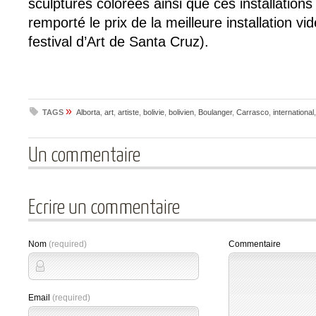
sculptures colorées ainsi que ces installations 
remporté le prix de la meilleure installation v
festival d’Art de Santa Cruz).
»
TAGS
Alborta
,
art
,
artiste
,
bolivie
,
bolivien
,
Boulanger
,
Carrasco
,
international
Un commentaire
Ecrire un commentaire
Nom
(required)
Commentaire
Email
(required)