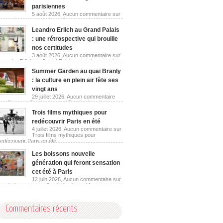
parisiennes
5 août 2026,
Aucun commentaire
sur
Les guinguettes urbaines réinventent les berges
parisiennes
Leandro Erlich au Grand Palais
: une rétrospective qui brouille
nos certitudes
3 août 2026,
Aucun commentaire
sur
Leandro Erlich au Grand Palais : une rétrospective
qui brouille nos certitudes
Summer Garden au quai Branly
: la culture en plein air fête ses
vingt ans
29 juillet 2026,
Aucun commentaire
sur Summer Garden au quai Branly : la culture en
plein air fête ses vingt ans
Trois films mythiques pour
redécouvrir Paris en été
4 juillet 2026,
Aucun commentaire
sur
Trois films mythiques pour
redécouvrir Paris en été
Les boissons nouvelle
génération qui feront sensation
cet été à Paris
12 juin 2026,
Aucun commentaire
sur
Les boissons nouvelle génération qui feront
sensation cet été à Paris
Commentaires récents