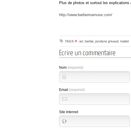
Plus de photos et surtout les explications 
http://www.barbiemamuse.com/
»
TAGS
art
,
barbie
,
jocelyne grivaud
,
mattel
Ecrire un commentaire
Nom
(required)
Email
(required)
Site Internet