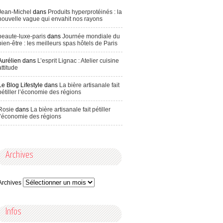
Jean-Michel
dans
Produits hyperprotéinés : la
nouvelle vague qui envahit nos rayons
beaute-luxe-paris
dans
Journée mondiale du
bien-être : les meilleurs spas hôtels de Paris
Aurélien
dans
L’esprit Lignac : Atelier cuisine
attitude
Le Blog Lifestyle
dans
La bière artisanale fait
pétiller l’économie des régions
Rosie
dans
La bière artisanale fait pétiller
l’économie des régions
Archives
Archives
Infos