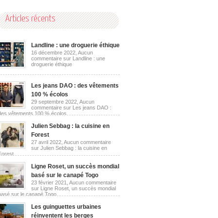
Articles récents
Landline : une droguerie éthique
16 décembre 2022,
Aucun
commentaire
sur Landline : une
droguerie éthique
Les jeans DAO : des vêtements
100 % écolos
29 septembre 2022,
Aucun
commentaire
sur Les jeans DAO :
des vêtements 100 % écolos
Julien Sebbag : la cuisine en
Forest
27 avril 2022,
Aucun commentaire
sur Julien Sebbag : la cuisine en
Forest
Ligne Roset, un succès mondial
basé sur le canapé Togo
23 février 2021,
Aucun commentaire
sur Ligne Roset, un succès mondial
basé sur le canapé Togo
Les guinguettes urbaines
réinventent les berges