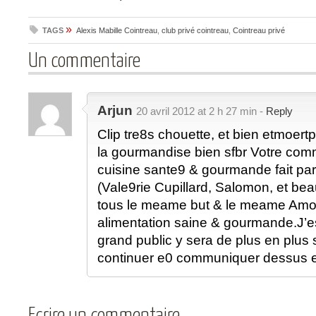
»
TAGS
Alexis Mabille Cointreau
,
club privé cointreau
,
Cointreau privé
Un commentaire
Arjun
20 avril 2012 at 2 h 27 min -
Reply
Clip tre8s chouette, et bien etmoertp
la gourmandise bien sfbr Votre comm
cuisine sante9 & gourmande fait par
(Vale9rie Cupillard, Salomon, et be
tous le meame but & le meame Amou
alimentation saine & gourmande.J’es
grand public y sera de plus en plus s
continuer e0 communiquer dessus 