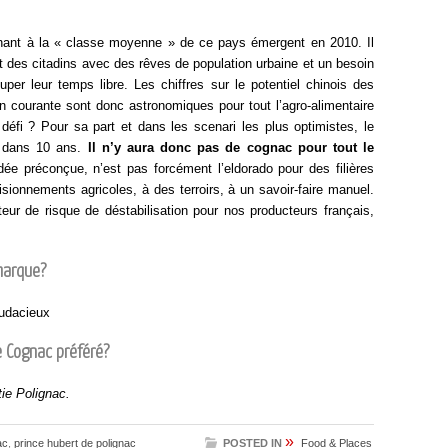
tenant à la « classe moyenne » de ce pays émergent en 2010. Il
t des citadins avec des rêves de population urbaine et un besoin
er leur temps libre. Les chiffres sur le potentiel chinois des
courante sont donc astronomiques pour tout l’agro-alimentaire
défi ? Pour sa part et dans les scenari les plus optimistes, le
n dans 10 ans.
Il n’y aura donc pas de cognac pour tout le
ée préconçue, n’est pas forcément l’eldorado pour des filières
visionnements agricoles, à des terroirs, à un savoir-faire manuel.
teur de risque de déstabilisation pour nos producteurs français,
 marque?
audacieux
e Cognac préféré?
tie Polignac.
»
ac
,
prince hubert de polignac
POSTED IN
Food & Places