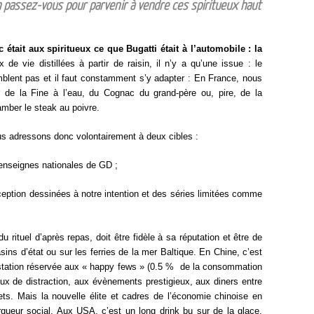
on passez-vous pour parvenir à vendre ces spiritueux haut
 était aux spiritueux ce que Bugatti était à l’automobile : la
e vie distillées à partir de raisin, il n’y a qu’une issue : le
lent pas et il faut constamment s’y adapter : En France, nous
r de la Fine à l’eau, du Cognac du grand-père ou, pire, de la
amber le steak au poivre.
nous adressons donc volontairement à deux cibles :
enseignes nationales de GD ;
ception dessinées à notre intention et des séries limitées comme
 rituel d’après repas, doit être fidèle à sa réputation et être de
ins d’état ou sur les ferries de la mer Baltique. En Chine, c’est
gustation réservée aux « happy fews » (0.5 % de la consommation
lieux de distraction, aux évènements prestigieux, aux diners entre
ts. Mais la nouvelle élite et cadres de l’économie chinoise en
queur social. Aux USA, c’est un long drink bu sur de la glace,