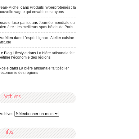
Jean-Michel
dans
Produits hyperprotéinés : la
nouvelle vague qui envahit nos rayons
beaute-luxe-paris
dans
Journée mondiale du
bien-être : les meilleurs spas hôtels de Paris
Aurélien
dans
L’esprit Lignac : Atelier cuisine
attitude
Le Blog Lifestyle
dans
La bière artisanale fait
pétiller l’économie des régions
Rosie
dans
La bière artisanale fait pétiller
l’économie des régions
Archives
Archives
Infos