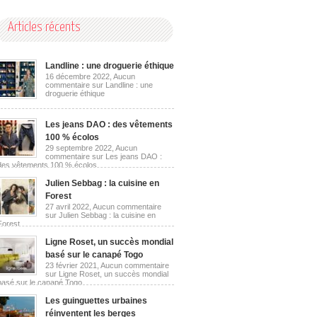
Articles récents
Landline : une droguerie éthique
16 décembre 2022,
Aucun
commentaire
sur Landline : une
droguerie éthique
Les jeans DAO : des vêtements
100 % écolos
29 septembre 2022,
Aucun
commentaire
sur Les jeans DAO :
des vêtements 100 % écolos
Julien Sebbag : la cuisine en
Forest
27 avril 2022,
Aucun commentaire
sur Julien Sebbag : la cuisine en
Forest
Ligne Roset, un succès mondial
basé sur le canapé Togo
23 février 2021,
Aucun commentaire
sur Ligne Roset, un succès mondial
basé sur le canapé Togo
Les guinguettes urbaines
réinventent les berges