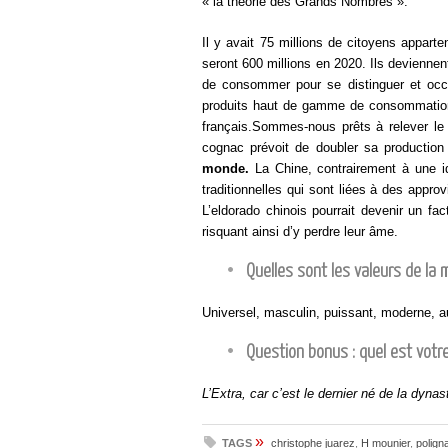
« la théorie des Grands Nombres ».
Il y avait 75 millions de citoyens appar
seront 600 millions en 2020. Ils deviennen
de consommer pour se distinguer et occup
produits haut de gamme de consommation 
français.Sommes-nous prêts à relever le 
cognac prévoit de doubler sa productio
monde.
La Chine, contrairement à une id
traditionnelles qui sont liées à des appro
L’eldorado chinois pourrait devenir un fac
risquant ainsi d’y perdre leur âme.
Quelles sont les valeurs de la
Universel, masculin, puissant, moderne, 
Question bonus : quel est votr
L’Extra, car c’est le dernier né de la dynas
»
TAGS
christophe juarez
,
H mounier
,
polign