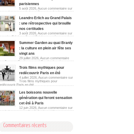
parisiennes
5 août 2026,
Aucun commentaire
sur
Les guinguettes urbaines réinventent les berges
parisiennes
Leandro Erlich au Grand Palais
: une rétrospective qui brouille
nos certitudes
3 août 2026,
Aucun commentaire
sur
Leandro Erlich au Grand Palais : une rétrospective
qui brouille nos certitudes
Summer Garden au quai Branly
: la culture en plein air fête ses
vingt ans
29 juillet 2026,
Aucun commentaire
sur Summer Garden au quai Branly : la culture en
plein air fête ses vingt ans
Trois films mythiques pour
redécouvrir Paris en été
4 juillet 2026,
Aucun commentaire
sur
Trois films mythiques pour
redécouvrir Paris en été
Les boissons nouvelle
génération qui feront sensation
cet été à Paris
12 juin 2026,
Aucun commentaire
sur
Les boissons nouvelle génération qui feront
sensation cet été à Paris
Commentaires récents