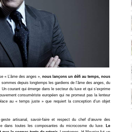
rise « L’âme des anges »,
nous lançons un défi au temps, nous
 sommes depuis longtemps les gardiens de l’âme des anges, du
s. Un courant qui émerge dans le secteur du luxe et qui s’exprime
ouvement consumériste européen qui ne promeut pas la lenteur
 place au « temps juste » que requiert la conception d’un objet
 geste artisanal, savoir-faire et respect du chef d’œuvre des
ffle dans toutes les composantes du microcosme du luxe.
Le
 que le cognac tente de retenir.
Longtemps, H Mounier fut un