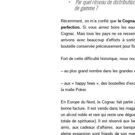
Par quel réseau de distributi
de gamme ?
Récemment, on m’a confié que
le Cognac
perfection.
Si vous aimez boire les eaux d
Cognac. Mais tous les pays ne se ressemb
arrivons avec beaucoup d’efforts à sorti
bouteille conservée précieusement pour fl
Fort de cette difficulté historique, nous 
– au plus grand nombre dans les grandes 
– aux « happy fews », des bouteilles d’ex
la malle Poker.
En Europe du Nord, le Cognac fait partie du
bonne facture. Il est vendu dans les magas
un alcool noble et rare qui reste une dé
totale de spiritueux). Il est réservé aux 
amis, aux cadeaux d’affaires, aux banque
pleine expansion sont friands de son mar