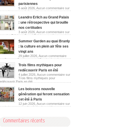
parisiennes
5 août 2026,
Aucun commentaire
sur
Les guinguettes urbaines réinventent les berges
parisiennes
Leandro Erlich au Grand Palais
: une rétrospective qui brouille
nos certitudes
3 août 2026,
Aucun commentaire
sur
Leandro Erlich au Grand Palais : une rétrospective
qui brouille nos certitudes
Summer Garden au quai Branly
: la culture en plein air fête ses
vingt ans
29 juillet 2026,
Aucun commentaire
sur Summer Garden au quai Branly : la culture en
plein air fête ses vingt ans
Trois films mythiques pour
redécouvrir Paris en été
4 juillet 2026,
Aucun commentaire
sur
Trois films mythiques pour
redécouvrir Paris en été
Les boissons nouvelle
génération qui feront sensation
cet été à Paris
12 juin 2026,
Aucun commentaire
sur
Les boissons nouvelle génération qui feront
sensation cet été à Paris
Commentaires récents