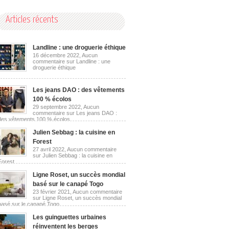
Articles récents
Landline : une droguerie éthique
16 décembre 2022,
Aucun
commentaire
sur Landline : une
droguerie éthique
Les jeans DAO : des vêtements
100 % écolos
29 septembre 2022,
Aucun
commentaire
sur Les jeans DAO :
des vêtements 100 % écolos
Julien Sebbag : la cuisine en
Forest
27 avril 2022,
Aucun commentaire
sur Julien Sebbag : la cuisine en
Forest
Ligne Roset, un succès mondial
basé sur le canapé Togo
23 février 2021,
Aucun commentaire
sur Ligne Roset, un succès mondial
basé sur le canapé Togo
Les guinguettes urbaines
réinventent les berges