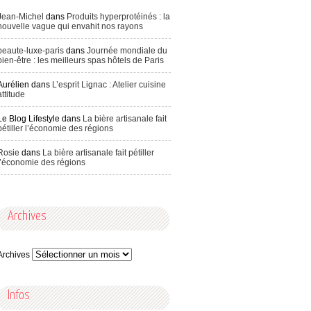
Jean-Michel
dans
Produits hyperprotéinés : la
nouvelle vague qui envahit nos rayons
beaute-luxe-paris
dans
Journée mondiale du
bien-être : les meilleurs spas hôtels de Paris
Aurélien
dans
L’esprit Lignac : Atelier cuisine
attitude
Le Blog Lifestyle
dans
La bière artisanale fait
pétiller l’économie des régions
Rosie
dans
La bière artisanale fait pétiller
l’économie des régions
Archives
Archives
Infos