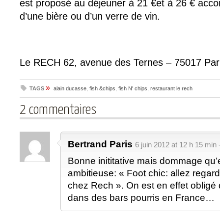
est proposé au déjeuner à 21 €et à 26 € ac
d’une bière ou d’un verre de vin.
Le RECH 62, avenue des Ternes – 75017 Par
»
TAGS
alain ducasse
,
fish &chips
,
fish N' chips
,
restaurant le rech
2 commentaires
Bertrand Paris
6 juin 2012 at 12 h 15 min 
Bonne inititative mais dommage qu’el
ambitieuse: « Foot chic: allez regar
chez Rech ». On est en effet obligé d
dans des bars pourris en France…