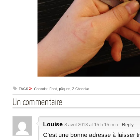
»
TAGS
Chocolat
,
Food
,
pâques
,
Z Chocolat
Un commentaire
Louise
8 avril 2013 at 15 h 15 min -
Reply
C’est une bonne adresse à laisser tr