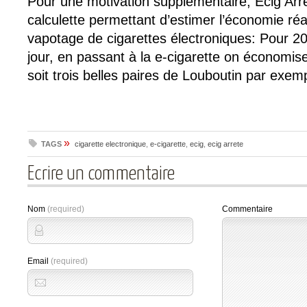
Pour une motivation supplémentaire, Ecig Arr
calculette permettant d’estimer l’économie ré
vapotage de cigarettes électroniques: Pour 2
jour, en passant à la e-cigarette on économis
soit trois belles paires de Louboutin par exem
»
TAGS
cigarette electronique
,
e-cigarette
,
ecig
,
ecig arrete
Ecrire un commentaire
Nom
(required)
Commentaire
Email
(required)