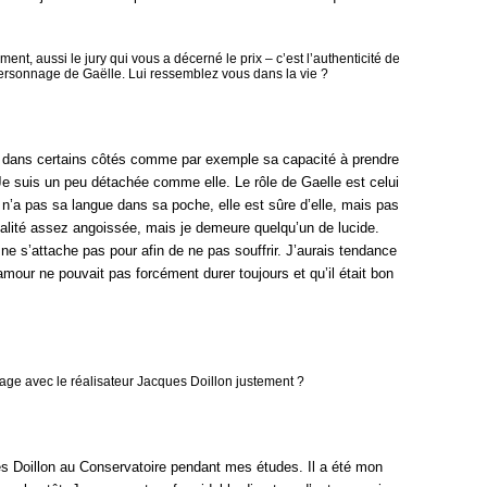
ment, aussi le jury qui vous a décerné le prix – c’est l’authenticité de
u personnage de Gaëlle. Lui ressemblez vous dans la vie ?
le dans certains côtés comme par exemple sa capacité à prendre
Je suis un peu détachée comme elle. Le rôle de Gaelle est celui
 n’a pas sa langue dans sa poche, elle est sûre d’elle, mais pas
nalité assez angoissée, mais je demeure quelqu’un de lucide.
e ne s’attache pas pour afin de ne pas souffrir. J’aurais tendance
amour ne pouvait pas forcément durer toujours et qu’il était bon
age avec le réalisateur Jacques Doillon justement ?
s Doillon au Conservatoire pendant mes études. Il a été mon