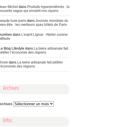
Jean-Michel
dans
Produits hyperprotéinés : la
nouvelle vague qui envahit nos rayons
beaute-luxe-paris
dans
Journée mondiale du
bien-être : les meilleurs spas hôtels de Paris
Aurélien
dans
L’esprit Lignac : Atelier cuisine
attitude
Le Blog Lifestyle
dans
La bière artisanale fait
pétiller l’économie des régions
Rosie
dans
La bière artisanale fait pétiller
l’économie des régions
Archives
Archives
Infos