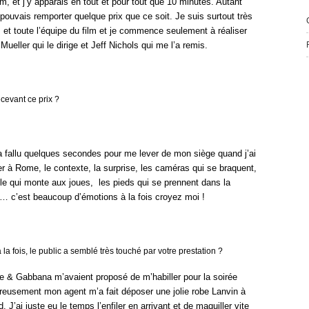
m, et j’y apparais en tout et pour tout que 10 minutes. Autant
e pouvais remporter quelque prix que ce soit. Je suis surtout très
s et toute l’équipe du film et je commence seulement à réaliser
Mueller qui le dirige et Jeff Nichols qui me l’a remis.
vant ce prix ?
’a fallu quelques secondes pour me lever de mon siège quand j’ai
 à Rome, le contexte, la surprise, les caméras qui se braquent,
able qui monte aux joues, les pieds qui se prennent dans la
 … c’est beaucoup d’émotions à la fois croyez moi !
 la fois, le public a semblé très touché par votre prestation ?
e & Gabbana m’avaient proposé de m’habiller pour la soirée
ureusement mon agent m’a fait déposer une jolie robe Lanvin à
 J’ai juste eu le temps l’enfiler en arrivant et de maquiller vite