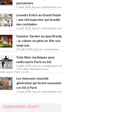
parisiennes
5 août 2026,
Aucun commentaire
sur
Les guinguettes urbaines réinventent les berges
parisiennes
Leandro Erlich au Grand Palais
: une rétrospective qui brouille
nos certitudes
3 août 2026,
Aucun commentaire
sur
Leandro Erlich au Grand Palais : une rétrospective
qui brouille nos certitudes
Summer Garden au quai Branly
: la culture en plein air fête ses
vingt ans
29 juillet 2026,
Aucun commentaire
sur Summer Garden au quai Branly : la culture en
plein air fête ses vingt ans
Trois films mythiques pour
redécouvrir Paris en été
4 juillet 2026,
Aucun commentaire
sur
Trois films mythiques pour
redécouvrir Paris en été
Les boissons nouvelle
génération qui feront sensation
cet été à Paris
12 juin 2026,
Aucun commentaire
sur
Les boissons nouvelle génération qui feront
sensation cet été à Paris
Commentaires récents