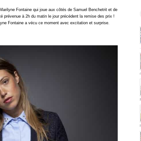
arilyne Fontaine qui joue aux côtés de Samuel Benchetrit et de
té prévenue à 2h du matin le jour précédent la remise des prix !
lyne Fontaine a vécu ce moment avec excitation et surprise.