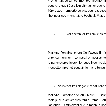
« Un enfant de toi est mon tout premier fil
vous dire que j’étais loin d’imaginer que j
fière d’avoir remporté ce prix pour Jacque
l’honneur que m’ont fait le Festival, Marco 
Vous sembliez très émue en rece
Marilyne Fontaine (rires) Oui j’avoue Il m
entendu mon nom. Le marathon pour arriver
le parterre prestigieux, le rouge incontrol
moquette (rires) et soudain le micro tendu
Vous étiez très élégante et naturelle à
Marilyne Fontaine : Ah oui? Merci … Dolc
mais je suis arrivée trop tard à Rome. He
l’aéroport 10 min avant que je monte à bord.