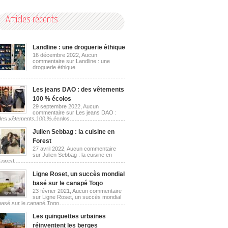
Articles récents
Landline : une droguerie éthique
16 décembre 2022,
Aucun
commentaire
sur Landline : une
droguerie éthique
Les jeans DAO : des vêtements
100 % écolos
29 septembre 2022,
Aucun
commentaire
sur Les jeans DAO :
des vêtements 100 % écolos
Julien Sebbag : la cuisine en
Forest
27 avril 2022,
Aucun commentaire
sur Julien Sebbag : la cuisine en
Forest
Ligne Roset, un succès mondial
basé sur le canapé Togo
23 février 2021,
Aucun commentaire
sur Ligne Roset, un succès mondial
basé sur le canapé Togo
Les guinguettes urbaines
réinventent les berges