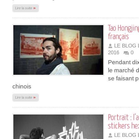
»
Lire la suite
Tao Hongjing
français
LE BLOG 
2016
0
Pendant dix
le marché d
se faisant p
chinois
»
Lire la suite
Portrait : l
stickers he
LE BLOG 