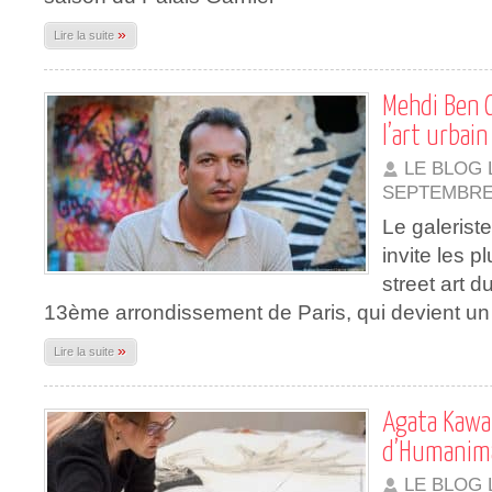
»
Lire la suite
Mehdi Ben C
l’art urbain
LE BLOG 
SEPTEMBRE
Le galeris
invite les p
street art 
13ème arrondissement de Paris, qui devient un 
»
Lire la suite
Agata Kawa,
d’Humanima
LE BLOG 