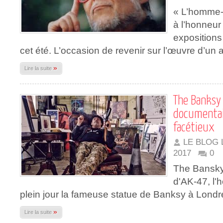
« L’homme-
à l’honneur
expositions
cet été. L’occasion de revenir sur l’œuvre d’un ar
»
Lire la suite
The Banksy
documentai
facétieux
LE BLOG 
2017
0
The Bansky 
d'AK-47, l'
plein jour la fameuse statue de Banksy à Londr
»
Lire la suite