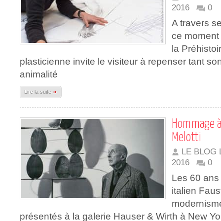
2016
0
A travers 
ce moment a
la Préhistoi
plasticienne invite le visiteur à repenser tant 
animalité
»
Lire la suite
Hommage à l
Melotti
LE BLOG 
2016
0
Les 60 ans 
italien Faus
modernisme
présentés à la galerie Hauser & Wirth à New Yo