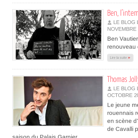
Ben, l’inte
LE BLOG 
NOVEMBRE 
Ben Vautier
renouveau 
»
Lire la suite
Thomas Jolly
LE BLOG 
OCTOBRE 2
Le jeune m
rouennais r
en scène d
de Cavalli p
saison du Palais Garnier