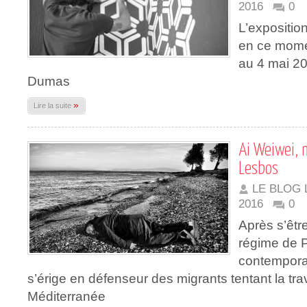
2016
0
L’exposition 
en ce mome
au 4 mai 20
Dumas
»
Lire la suite
Ai Weiwei, 
Lesbos
LE BLOG 
2016
0
Après s’êtr
régime de Pé
contemporai
s’érige en défenseur des migrants tentant la tr
Méditerranée