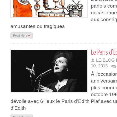
parfois com
occasionnel
aux conséq
amusantes ou tragiques
»
Read More
Le Paris d’E
LE BLOG 
10, 2013
À l’occasio
anniversaire
plus connu
octobre 196
dévoile avec 6 lieux le Paris d’Edith Piaf avec 
d’Edith