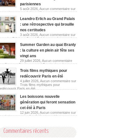
parisiennes
5 août 2026,
Aucun commentaire
sur
Les guinguettes urbaines réinventent les berges
parisiennes
Leandro Erlich au Grand Palais
: une rétrospective qui brouille
nos certitudes
3 août 2026,
Aucun commentaire
sur
Leandro Erlich au Grand Palais : une rétrospective
qui brouille nos certitudes
Summer Garden au quai Branly
: la culture en plein air fête ses
vingt ans
29 juillet 2026,
Aucun commentaire
sur Summer Garden au quai Branly : la culture en
plein air fête ses vingt ans
Trois films mythiques pour
redécouvrir Paris en été
4 juillet 2026,
Aucun commentaire
sur
Trois films mythiques pour
redécouvrir Paris en été
Les boissons nouvelle
génération qui feront sensation
cet été à Paris
12 juin 2026,
Aucun commentaire
sur
Les boissons nouvelle génération qui feront
sensation cet été à Paris
Commentaires récents