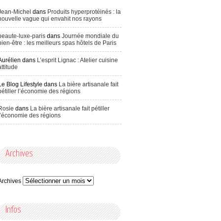
Jean-Michel
dans
Produits hyperprotéinés : la
nouvelle vague qui envahit nos rayons
beaute-luxe-paris
dans
Journée mondiale du
bien-être : les meilleurs spas hôtels de Paris
Aurélien
dans
L’esprit Lignac : Atelier cuisine
attitude
Le Blog Lifestyle
dans
La bière artisanale fait
pétiller l’économie des régions
Rosie
dans
La bière artisanale fait pétiller
l’économie des régions
Archives
Archives
Infos