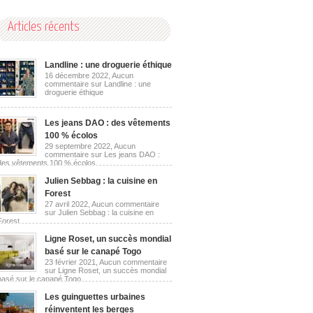
Articles récents
Landline : une droguerie éthique
16 décembre 2022,
Aucun
commentaire
sur Landline : une
droguerie éthique
Les jeans DAO : des vêtements
100 % écolos
29 septembre 2022,
Aucun
commentaire
sur Les jeans DAO :
des vêtements 100 % écolos
Julien Sebbag : la cuisine en
Forest
27 avril 2022,
Aucun commentaire
sur Julien Sebbag : la cuisine en
Forest
Ligne Roset, un succès mondial
basé sur le canapé Togo
23 février 2021,
Aucun commentaire
sur Ligne Roset, un succès mondial
basé sur le canapé Togo
Les guinguettes urbaines
réinventent les berges