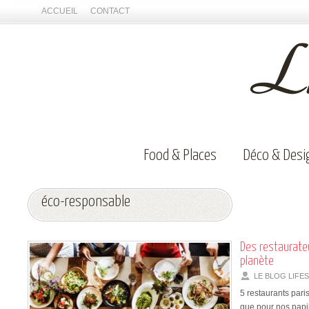
ACCUEIL
CONTACT
Food & Places
Déco & Desi
éco-responsable
Des restaurate
planète
LE BLOG LIFE
5 restaurants pari
que pour nos papi