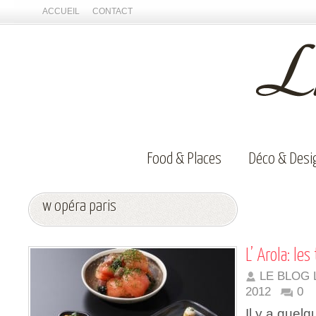
ACCUEIL
CONTACT
Food & Places
Déco & Desi
w opéra paris
L’ Arola: le
LE BLOG 
2012
0
Il y a quelq