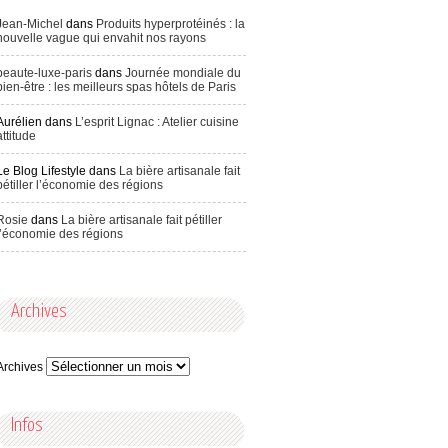
Jean-Michel
dans
Produits hyperprotéinés : la
nouvelle vague qui envahit nos rayons
beaute-luxe-paris
dans
Journée mondiale du
bien-être : les meilleurs spas hôtels de Paris
Aurélien
dans
L’esprit Lignac : Atelier cuisine
attitude
Le Blog Lifestyle
dans
La bière artisanale fait
pétiller l’économie des régions
Rosie
dans
La bière artisanale fait pétiller
l’économie des régions
Archives
Archives
Infos