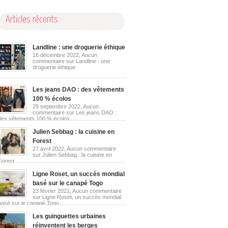
Articles récents
Landline : une droguerie éthique
16 décembre 2022,
Aucun
commentaire
sur Landline : une
droguerie éthique
Les jeans DAO : des vêtements
100 % écolos
29 septembre 2022,
Aucun
commentaire
sur Les jeans DAO :
des vêtements 100 % écolos
Julien Sebbag : la cuisine en
Forest
27 avril 2022,
Aucun commentaire
sur Julien Sebbag : la cuisine en
Forest
Ligne Roset, un succès mondial
basé sur le canapé Togo
23 février 2021,
Aucun commentaire
sur Ligne Roset, un succès mondial
basé sur le canapé Togo
Les guinguettes urbaines
réinventent les berges