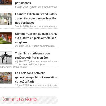
parisiennes
5 août 2026,
Aucun commentaire
sur
Les guinguettes urbaines réinventent les berges
parisiennes
Leandro Erlich au Grand Palais
: une rétrospective qui brouille
nos certitudes
3 août 2026,
Aucun commentaire
sur
Leandro Erlich au Grand Palais : une rétrospective
qui brouille nos certitudes
Summer Garden au quai Branly
: la culture en plein air fête ses
vingt ans
29 juillet 2026,
Aucun commentaire
sur Summer Garden au quai Branly : la culture en
plein air fête ses vingt ans
Trois films mythiques pour
redécouvrir Paris en été
4 juillet 2026,
Aucun commentaire
sur
Trois films mythiques pour
redécouvrir Paris en été
Les boissons nouvelle
génération qui feront sensation
cet été à Paris
12 juin 2026,
Aucun commentaire
sur
Les boissons nouvelle génération qui feront
sensation cet été à Paris
Commentaires récents