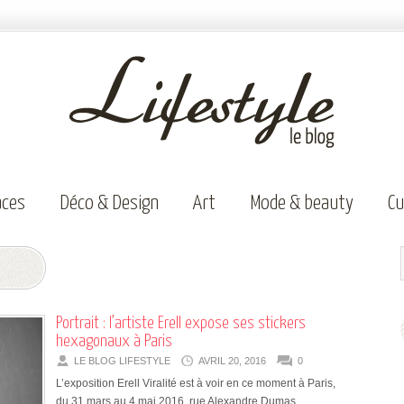
aces
Déco & Design
Art
Mode & beauty
Cu
Portrait : l’artiste Erell expose ses stickers
hexagonaux à Paris
LE BLOG LIFESTYLE
AVRIL 20, 2016
0
L’exposition Erell Viralité est à voir en ce moment à Paris,
du 31 mars au 4 mai 2016, rue Alexandre Dumas