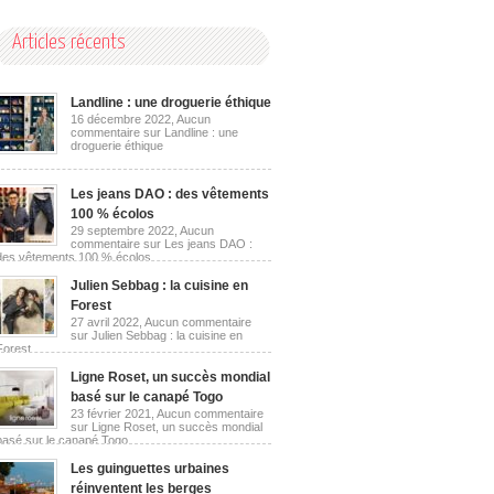
Articles récents
Landline : une droguerie éthique
16 décembre 2022,
Aucun
commentaire
sur Landline : une
droguerie éthique
Les jeans DAO : des vêtements
100 % écolos
29 septembre 2022,
Aucun
commentaire
sur Les jeans DAO :
des vêtements 100 % écolos
Julien Sebbag : la cuisine en
Forest
27 avril 2022,
Aucun commentaire
sur Julien Sebbag : la cuisine en
Forest
Ligne Roset, un succès mondial
basé sur le canapé Togo
23 février 2021,
Aucun commentaire
sur Ligne Roset, un succès mondial
basé sur le canapé Togo
Les guinguettes urbaines
réinventent les berges