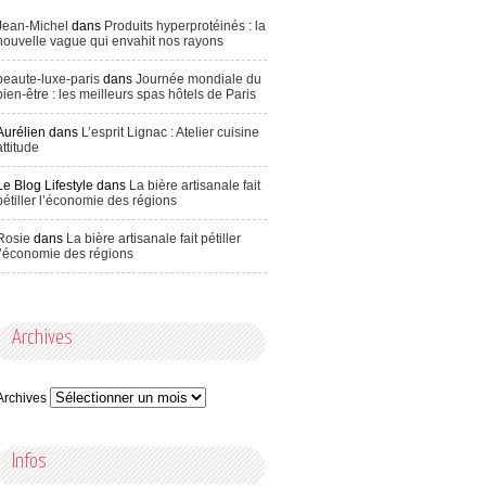
Jean-Michel
dans
Produits hyperprotéinés : la
nouvelle vague qui envahit nos rayons
beaute-luxe-paris
dans
Journée mondiale du
bien-être : les meilleurs spas hôtels de Paris
Aurélien
dans
L’esprit Lignac : Atelier cuisine
attitude
Le Blog Lifestyle
dans
La bière artisanale fait
pétiller l’économie des régions
Rosie
dans
La bière artisanale fait pétiller
l’économie des régions
Archives
Archives
Infos