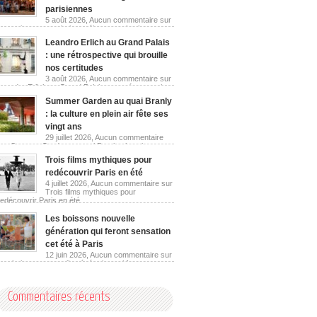
parisiennes
5 août 2026,
Aucun commentaire
sur
Les guinguettes urbaines réinventent les berges
parisiennes
Leandro Erlich au Grand Palais
: une rétrospective qui brouille
nos certitudes
3 août 2026,
Aucun commentaire
sur
Leandro Erlich au Grand Palais : une rétrospective
qui brouille nos certitudes
Summer Garden au quai Branly
: la culture en plein air fête ses
vingt ans
29 juillet 2026,
Aucun commentaire
sur Summer Garden au quai Branly : la culture en
plein air fête ses vingt ans
Trois films mythiques pour
redécouvrir Paris en été
4 juillet 2026,
Aucun commentaire
sur
Trois films mythiques pour
redécouvrir Paris en été
Les boissons nouvelle
génération qui feront sensation
cet été à Paris
12 juin 2026,
Aucun commentaire
sur
Les boissons nouvelle génération qui feront
sensation cet été à Paris
Commentaires récents