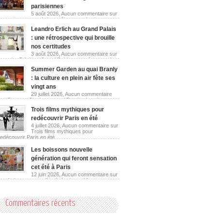
parisiennes
5 août 2026,
Aucun commentaire
sur
Les guinguettes urbaines réinventent les berges
parisiennes
Leandro Erlich au Grand Palais
: une rétrospective qui brouille
nos certitudes
3 août 2026,
Aucun commentaire
sur
Leandro Erlich au Grand Palais : une rétrospective
qui brouille nos certitudes
Summer Garden au quai Branly
: la culture en plein air fête ses
vingt ans
29 juillet 2026,
Aucun commentaire
sur Summer Garden au quai Branly : la culture en
plein air fête ses vingt ans
Trois films mythiques pour
redécouvrir Paris en été
4 juillet 2026,
Aucun commentaire
sur
Trois films mythiques pour
redécouvrir Paris en été
Les boissons nouvelle
génération qui feront sensation
cet été à Paris
12 juin 2026,
Aucun commentaire
sur
Les boissons nouvelle génération qui feront
sensation cet été à Paris
Commentaires récents