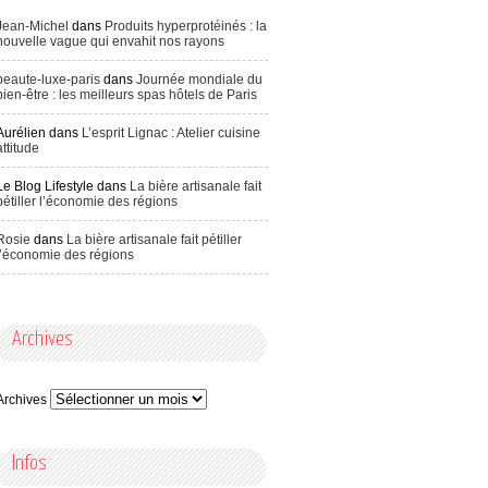
Jean-Michel
dans
Produits hyperprotéinés : la
nouvelle vague qui envahit nos rayons
beaute-luxe-paris
dans
Journée mondiale du
bien-être : les meilleurs spas hôtels de Paris
Aurélien
dans
L’esprit Lignac : Atelier cuisine
attitude
Le Blog Lifestyle
dans
La bière artisanale fait
pétiller l’économie des régions
Rosie
dans
La bière artisanale fait pétiller
l’économie des régions
Archives
Archives
Infos