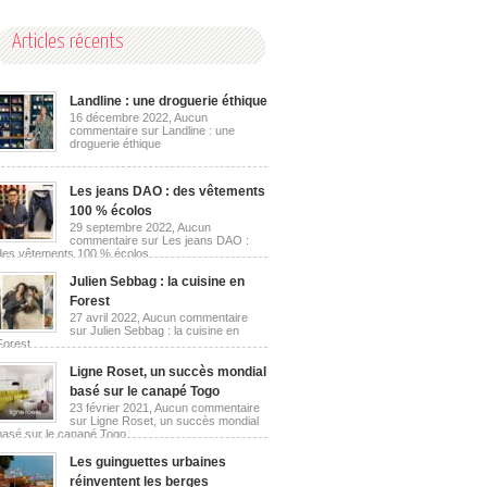
Articles récents
Landline : une droguerie éthique
16 décembre 2022,
Aucun
commentaire
sur Landline : une
droguerie éthique
Les jeans DAO : des vêtements
100 % écolos
29 septembre 2022,
Aucun
commentaire
sur Les jeans DAO :
des vêtements 100 % écolos
Julien Sebbag : la cuisine en
Forest
27 avril 2022,
Aucun commentaire
sur Julien Sebbag : la cuisine en
Forest
Ligne Roset, un succès mondial
basé sur le canapé Togo
23 février 2021,
Aucun commentaire
sur Ligne Roset, un succès mondial
basé sur le canapé Togo
Les guinguettes urbaines
réinventent les berges