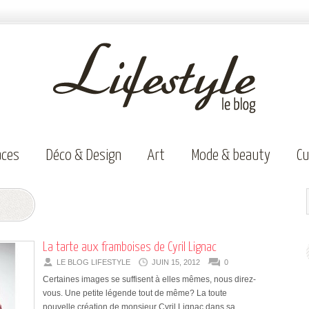
aces
Déco & Design
Art
Mode & beauty
Cu
La tarte aux framboises de Cyril Lignac
LE BLOG LIFESTYLE
JUIN 15, 2012
0
Certaines images se suffisent à elles mêmes, nous direz-
vous. Une petite légende tout de même? La toute
nouvelle création de monsieur Cyril Lignac dans sa