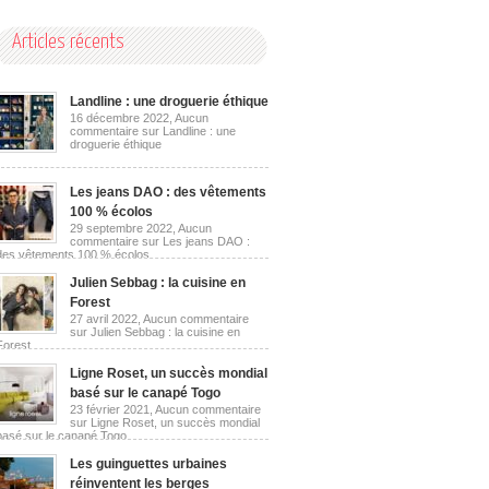
Articles récents
Landline : une droguerie éthique
16 décembre 2022,
Aucun
commentaire
sur Landline : une
droguerie éthique
Les jeans DAO : des vêtements
100 % écolos
29 septembre 2022,
Aucun
commentaire
sur Les jeans DAO :
des vêtements 100 % écolos
Julien Sebbag : la cuisine en
Forest
27 avril 2022,
Aucun commentaire
sur Julien Sebbag : la cuisine en
Forest
Ligne Roset, un succès mondial
basé sur le canapé Togo
23 février 2021,
Aucun commentaire
sur Ligne Roset, un succès mondial
basé sur le canapé Togo
Les guinguettes urbaines
réinventent les berges