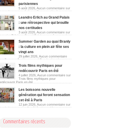
parisiennes
5 août 2026,
Aucun commentaire
sur
Les guinguettes urbaines réinventent les berges
parisiennes
Leandro Erlich au Grand Palais
: une rétrospective qui brouille
nos certitudes
3 août 2026,
Aucun commentaire
sur
Leandro Erlich au Grand Palais : une rétrospective
qui brouille nos certitudes
Summer Garden au quai Branly
: la culture en plein air fête ses
vingt ans
29 juillet 2026,
Aucun commentaire
sur Summer Garden au quai Branly : la culture en
plein air fête ses vingt ans
Trois films mythiques pour
redécouvrir Paris en été
4 juillet 2026,
Aucun commentaire
sur
Trois films mythiques pour
redécouvrir Paris en été
Les boissons nouvelle
génération qui feront sensation
cet été à Paris
12 juin 2026,
Aucun commentaire
sur
Les boissons nouvelle génération qui feront
sensation cet été à Paris
Commentaires récents