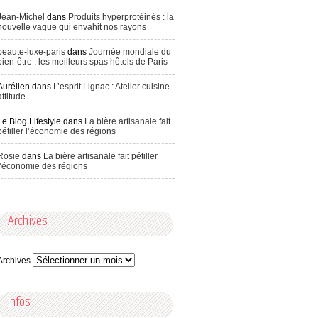
Jean-Michel
dans
Produits hyperprotéinés : la
nouvelle vague qui envahit nos rayons
beaute-luxe-paris
dans
Journée mondiale du
bien-être : les meilleurs spas hôtels de Paris
Aurélien
dans
L’esprit Lignac : Atelier cuisine
attitude
Le Blog Lifestyle
dans
La bière artisanale fait
pétiller l’économie des régions
Rosie
dans
La bière artisanale fait pétiller
l’économie des régions
Archives
Archives
Infos