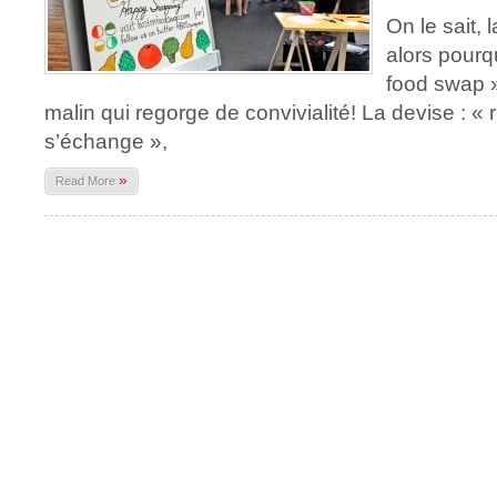
On le sait, l
alors pourq
food swap »
malin qui regorge de convivialité! La devise : « r
s’échange »,
»
Read More