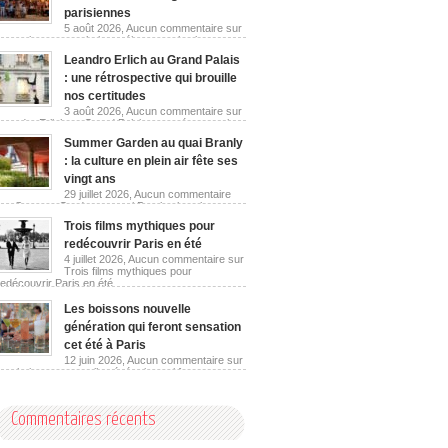
parisiennes
5 août 2026,
Aucun commentaire
sur
Les guinguettes urbaines réinventent les berges
parisiennes
Leandro Erlich au Grand Palais
: une rétrospective qui brouille
nos certitudes
3 août 2026,
Aucun commentaire
sur
Leandro Erlich au Grand Palais : une rétrospective
qui brouille nos certitudes
Summer Garden au quai Branly
: la culture en plein air fête ses
vingt ans
29 juillet 2026,
Aucun commentaire
sur Summer Garden au quai Branly : la culture en
plein air fête ses vingt ans
Trois films mythiques pour
redécouvrir Paris en été
4 juillet 2026,
Aucun commentaire
sur
Trois films mythiques pour
redécouvrir Paris en été
Les boissons nouvelle
génération qui feront sensation
cet été à Paris
12 juin 2026,
Aucun commentaire
sur
Les boissons nouvelle génération qui feront
sensation cet été à Paris
Commentaires récents