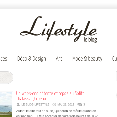
aces
Déco & Design
Art
Mode & beauty
Cu
Un week-end détente et repos au Sofitel
Thalassa Quiberon
LE BLOG LIFESTYLE
MAI 21, 2012
3
Autant le dire tout de suite, Quiberon se mérite quand on
est parisien… Il faut accepter de faire trois heures de TGV