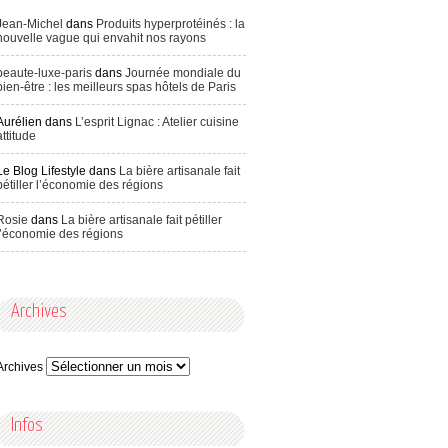
Jean-Michel
dans
Produits hyperprotéinés : la
nouvelle vague qui envahit nos rayons
beaute-luxe-paris
dans
Journée mondiale du
bien-être : les meilleurs spas hôtels de Paris
Aurélien
dans
L’esprit Lignac : Atelier cuisine
attitude
Le Blog Lifestyle
dans
La bière artisanale fait
pétiller l’économie des régions
Rosie
dans
La bière artisanale fait pétiller
l’économie des régions
Archives
Archives
Infos