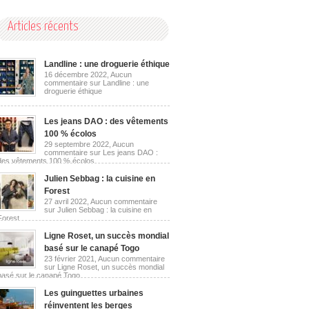
Articles récents
Landline : une droguerie éthique
16 décembre 2022,
Aucun
commentaire
sur Landline : une
droguerie éthique
Les jeans DAO : des vêtements
100 % écolos
29 septembre 2022,
Aucun
commentaire
sur Les jeans DAO :
des vêtements 100 % écolos
Julien Sebbag : la cuisine en
Forest
27 avril 2022,
Aucun commentaire
sur Julien Sebbag : la cuisine en
Forest
Ligne Roset, un succès mondial
basé sur le canapé Togo
23 février 2021,
Aucun commentaire
sur Ligne Roset, un succès mondial
basé sur le canapé Togo
Les guinguettes urbaines
réinventent les berges