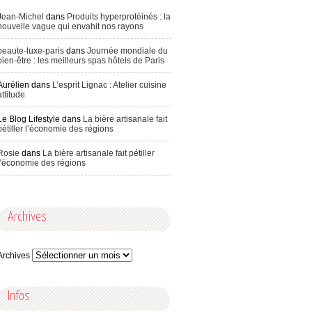
Jean-Michel
dans
Produits hyperprotéinés : la
nouvelle vague qui envahit nos rayons
beaute-luxe-paris
dans
Journée mondiale du
bien-être : les meilleurs spas hôtels de Paris
Aurélien
dans
L’esprit Lignac : Atelier cuisine
attitude
Le Blog Lifestyle
dans
La bière artisanale fait
pétiller l’économie des régions
Rosie
dans
La bière artisanale fait pétiller
l’économie des régions
Archives
Archives
Infos