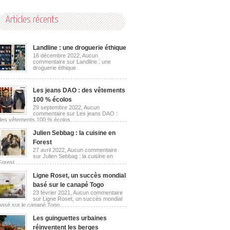
Articles récents
Landline : une droguerie éthique
16 décembre 2022,
Aucun
commentaire
sur Landline : une
droguerie éthique
Les jeans DAO : des vêtements
100 % écolos
29 septembre 2022,
Aucun
commentaire
sur Les jeans DAO :
des vêtements 100 % écolos
Julien Sebbag : la cuisine en
Forest
27 avril 2022,
Aucun commentaire
sur Julien Sebbag : la cuisine en
Forest
Ligne Roset, un succès mondial
basé sur le canapé Togo
23 février 2021,
Aucun commentaire
sur Ligne Roset, un succès mondial
basé sur le canapé Togo
Les guinguettes urbaines
réinventent les berges