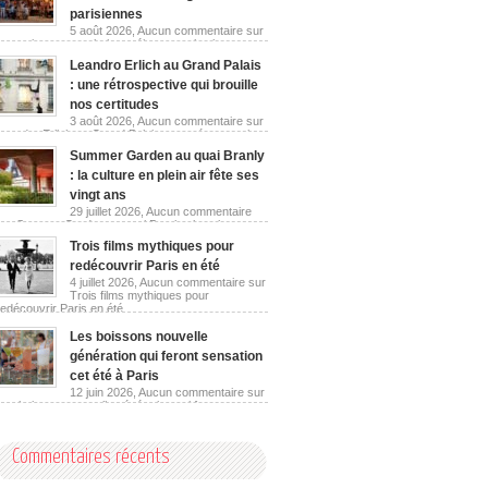
parisiennes
5 août 2026,
Aucun commentaire
sur
Les guinguettes urbaines réinventent les berges
parisiennes
Leandro Erlich au Grand Palais
: une rétrospective qui brouille
nos certitudes
3 août 2026,
Aucun commentaire
sur
Leandro Erlich au Grand Palais : une rétrospective
qui brouille nos certitudes
Summer Garden au quai Branly
: la culture en plein air fête ses
vingt ans
29 juillet 2026,
Aucun commentaire
sur Summer Garden au quai Branly : la culture en
plein air fête ses vingt ans
Trois films mythiques pour
redécouvrir Paris en été
4 juillet 2026,
Aucun commentaire
sur
Trois films mythiques pour
redécouvrir Paris en été
Les boissons nouvelle
génération qui feront sensation
cet été à Paris
12 juin 2026,
Aucun commentaire
sur
Les boissons nouvelle génération qui feront
sensation cet été à Paris
Commentaires récents