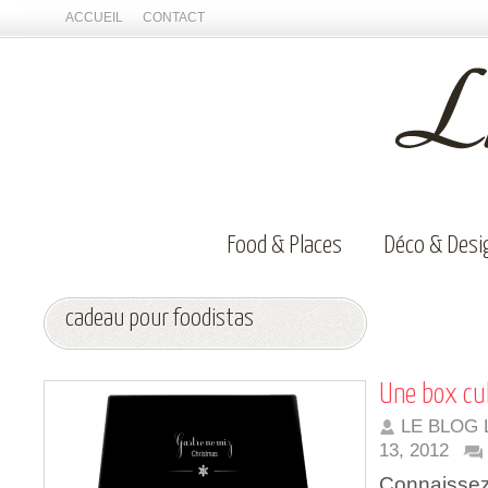
ACCUEIL
CONTACT
Food & Places
Déco & Desi
cadeau pour foodistas
Une box cul
LE BLOG 
13, 2012
Connaissez