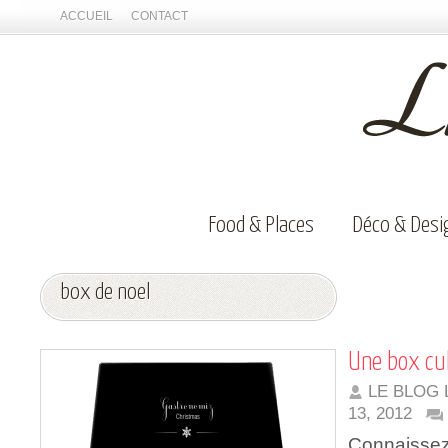
ACCUEIL
CONTACT
Food & Places
Déco & Desi
box de noel
Une box cul
LE BLOG 
13, 2012
Connaissez